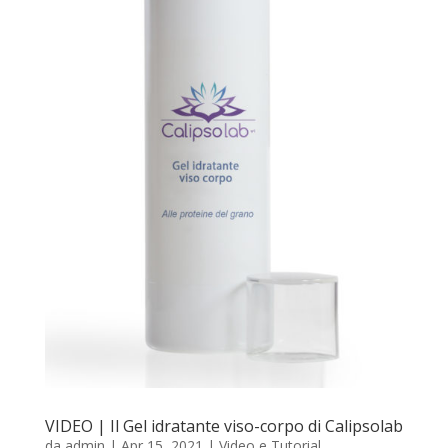
VIDEO | Il Gel idratante viso-corpo di Calipsolab
da
admin
|
Apr 15, 2021
|
Video e Tutorial