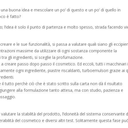
a una buona idea e mescolare un po’ di questo e un po’ di quello in
oco è fatto?
; l’idea è solo il punto di partenza e molto spesso, strada facendo v
reare e le sue funzionalità, si passa a valutare quali siano gli eccipien
centrazioni massime da utilizzare di ogni sostanza componente la
 tra gli ingredienti, si sceglie la profumazione.
 a creare passo dopo passo il cosmetico. Ed eccoli, tutti i macchinari 
tamente ogni ingrediente, piastre riscaldanti, turboemulsori grazie ai q
edienti.
il tutto perchè ciò che è stato scritto sulla carta non dà il risultato
giungere alla formulazione tanto attesa, ma con studio, pazienza e
assaggio.
 valutare la stabilità del prodotto, l’idoneità del sistema conservante 
lerabilità del cosmetico e diversi altri test. Solitamente questa fase pu