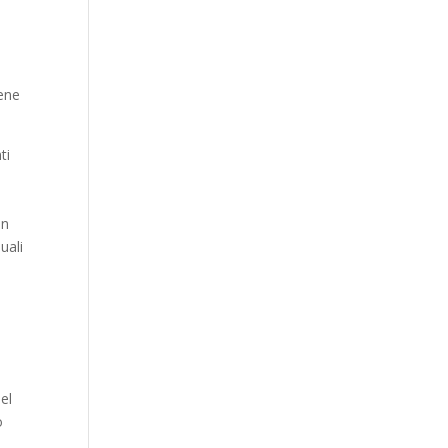
iene
ti
in
uali
del
ò