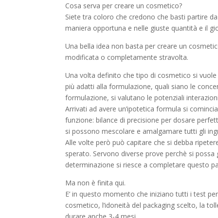
Cosa serva per creare un cosmetico?
Siete tra coloro che credono che basti partire d
maniera opportuna e nelle giuste quantità e il gi
Una bella idea non basta per creare un cosmetico
modificata o completamente stravolta.
Una volta definito che tipo di cosmetico si vuole c
più adatti alla formulazione, quali siano le con
formulazione, si valutano le potenziali interazioni
Arrivati ad avere un’ipotetica formula si comincia
funzione: bilance di precisione per dosare perfet
si possono mescolare e amalgamare tutti gli ingr
Alle volte però può capitare che si debba ripetere 
sperato. Servono diverse prove perchè si possa 
determinazione si riesce a completare questo p
Ma non è finita qui.
E’ in questo momento che iniziano tutti i test per
cosmetico, l’idoneità del packaging scelto, la tol
durare anche 3-4 mesi.