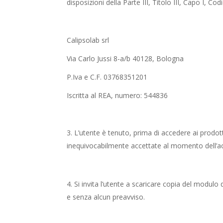
disposizioni della Parte III, Titolo III, Capo I, C
Calipsolab srl
Via Carlo Jussi 8-a/b 40128, Bologna
P.Iva e C.F. 03768351201
Iscritta al REA, numero: 544836
L’utente è tenuto, prima di accedere ai prodott
inequivocabilmente accettate al momento dell’ac
Si invita l’utente a scaricare copia del modulo 
e senza alcun preavviso.