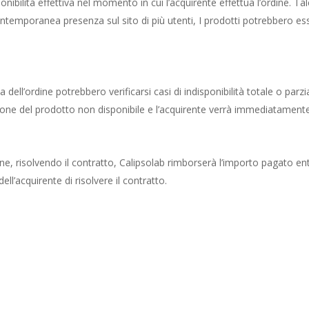
disponibilità effettiva nel momento in cui l’acquirente effettua l’ordine
ntemporanea presenza sul sito di più utenti, I prodotti potrebbero ess
a dell’ordine potrebbero verificarsi casi di indisponibilità totale o parz
ione del prodotto non disponibile e l’acquirente verrà immediatamente
dine, risolvendo il contratto, Calipsolab rimborserà l’importo pagato e
l’acquirente di risolvere il contratto.