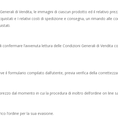
i Generali di Vendita, le immagini di ciascun prodotto ed il relativo pr
quistati e I relativi costi di spedizione e consegna, un rimando alle cond
istati.
di confermare l’avvenuta lettura delle Condizioni Generali di Vendita co
e il formulario compilato dall’utente, previa verifica della correttezza 
rezzo dal momento in cui la procedura di inoltro dell’ordine on line s
rico l’ordine per la sua evasione.