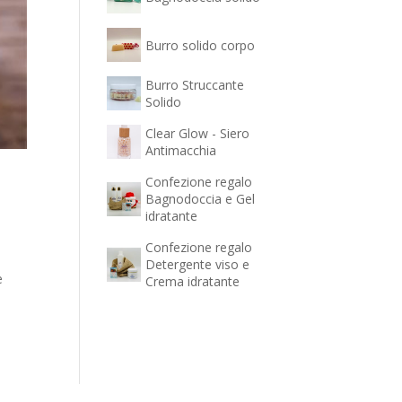
Burro solido corpo
Burro Struccante
Solido
Clear Glow - Siero
Antimacchia
Confezione regalo
Bagnodoccia e Gel
idratante
Confezione regalo
Detergente viso e
e
Crema idratante