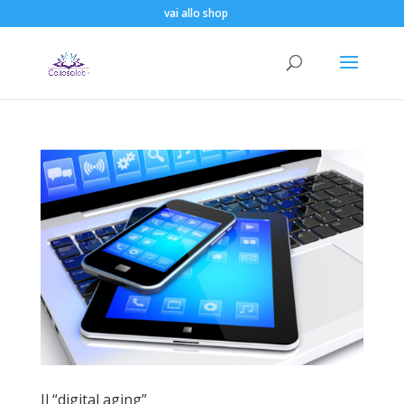
vai allo shop
Il “digital aging”