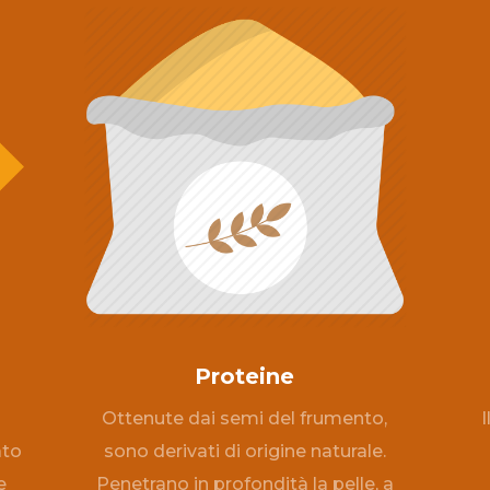
Proteine
Ottenute dai semi del frumento,
I
ato
sono derivati di origine naturale.
e
Penetrano in profondità la pelle, a