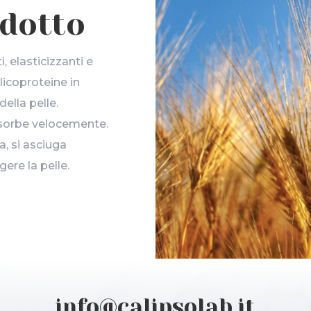
odotto
, elasticizzanti e
glicoproteine in
della pelle.
 assorbe velocemente.
a, si asciuga
ere la pelle.
info@calipsolab.it