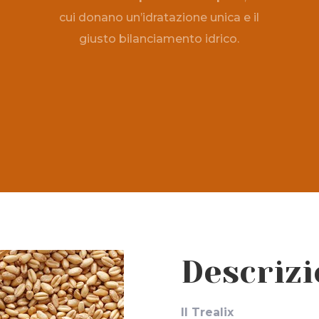
cui donano un’idratazione unica e il
giusto bilanciamento idrico.
Descriz
Il Trealix