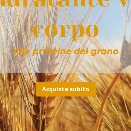
corpo
Alle proteine del grano
Acquista subito