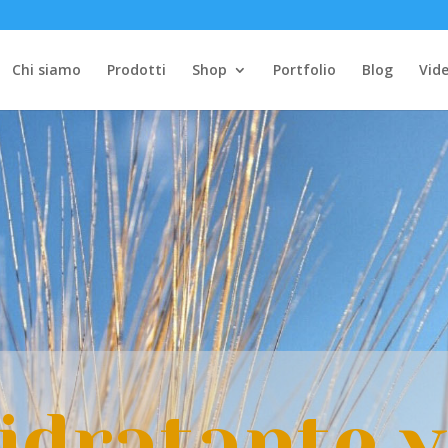
Chi siamo
Prodotti
Shop
Portfolio
Blog
Vide
 idratante v