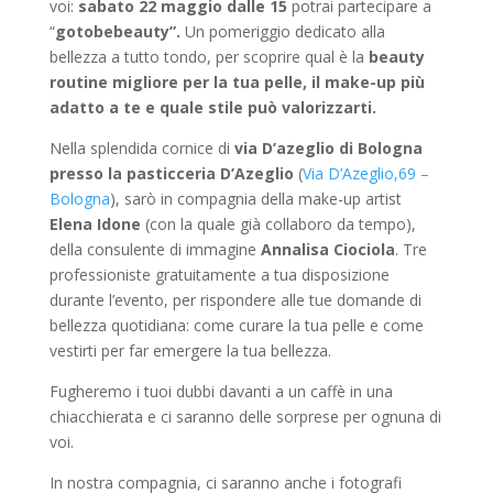
voi:
sabato 22 maggio dalle 15
potrai partecipare a
“
gotobebeauty”.
Un pomeriggio dedicato alla
bellezza a tutto tondo, per scoprire qual è la
beauty
routine migliore per la tua pelle, il make-up più
adatto a te e quale stile può valorizzarti.
Nella splendida cornice di
via D’azeglio di Bologna
presso la pasticceria D’Azeglio
(
Via D’Azeglio,69 –
Bologna
), sarò in compagnia della make-up artist
Elena Idone
(con la quale già collaboro da tempo),
della consulente di immagine
Annalisa Ciociola
. Tre
professioniste gratuitamente a tua disposizione
durante l’evento, per rispondere alle tue domande di
bellezza quotidiana: come curare la tua pelle e come
vestirti per far emergere la tua bellezza.
Fugheremo i tuoi dubbi davanti a un caffè in una
chiacchierata e ci saranno delle sorprese per ognuna di
voi.
In nostra compagnia, ci saranno anche i fotografi