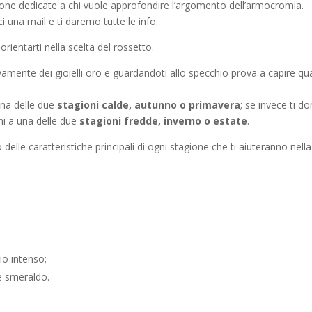
one dedicate a chi vuole approfondire l’argomento dell’armocromia.
i una mail e ti daremo tutte le info.
rientarti nella scelta del rossetto.
vamente dei gioielli oro e guardandoti allo specchio prova a capire qua
una delle due
stagioni calde, autunno o primavera
; se invece ti d
i a una delle due
stagioni fredde, inverno o estate
.
elle caratteristiche principali di ogni stagione che ti aiuteranno nella
gio intenso;
e smeraldo.