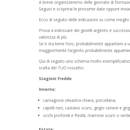
A breve organizzeremo delle giornate di formazi
Seguici e scoprirai le prossime date oppure inviac
Ecco di seguito delle indicazioni su come meglio o
Prova a indossare dei gioielli argento e successi
valorizza di più.
Se ti sta bene l’oro, probabilmente appartieni a 
maggiormente l’argento probabilmente appartien
Qui di seguito uno schema molto esemplificativo d
scelta del TUO rossetto.
Stagioni fredde
Inverno:
carnagione olivastra chiara, porcellana;
capelli neri, castano scuro, grigio cenere e gri
occhi profondi e freddi, marrone scuro o verd
Estate: