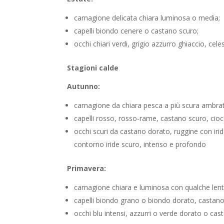
carnagione delicata chiara luminosa o media;
capelli biondo cenere o castano scuro;
occhi chiari verdi, grigio azzurro ghiaccio, cel
Stagioni calde
Autunno:
carnagione da chiara pesca a più scura ambra
capelli rosso, rosso-rame, castano scuro, cioc
occhi scuri da castano dorato, ruggine con ir
contorno iride scuro, intenso e profondo
Primavera:
carnagione chiara e luminosa con qualche lenti
capelli biondo grano o biondo dorato, castano 
occhi blu intensi, azzurri o verde dorato o cast