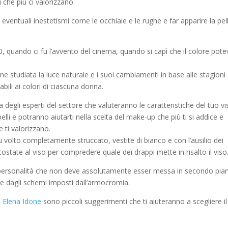
i che più ci valorizzano.
 eventuali inestetismi come le occhiaie e le rughe e far apparire la pel
0, quando ci fu l’avvento del cinema, quando si capì che il colore pote
studiata la luce naturale e i suoi cambiamenti in base alle stagioni
abili ai colori di ciascuna donna.
a degli esperti del settore che valuteranno le caratteristiche del tuo vi
pelli e potranno aiutarti nella scelta del make-up che più ti si addice e
 ti valorizzano.
 volto completamente struccato, vestite di bianco e con l’ausilio dei
state al viso per compredere quale dei drappi mette in risalto il viso
a personalità che non deve assolutamente esser messa in secondo pia
ire dagli schemi imposti dall’armocromia.
n
Elena Idone
sono piccoli suggerimenti che ti aiuteranno a scegliere il