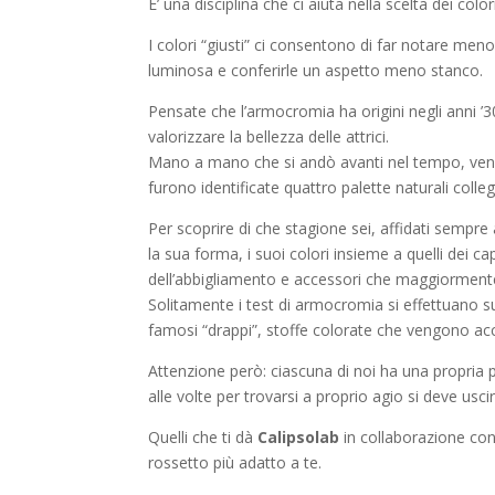
E’ una disciplina che ci aiuta nella scelta dei color
I colori “giusti” ci consentono di far notare meno
luminosa e conferirle un aspetto meno stanco.
Pensate che l’armocromia ha origini negli anni ’3
valorizzare la bellezza delle attrici.
Mano a mano che si andò avanti nel tempo, venne 
furono identificate quattro palette naturali colleg
Per scoprire di che stagione sei, affidati sempre 
la sua forma, i suoi colori insieme a quelli dei ca
dell’abbigliamento e accessori che maggiormente
Solitamente i test di armocromia si effettuano su
famosi “drappi”, stoffe colorate che vengono acco
Attenzione però: ciascuna di noi ha una propri
alle volte per trovarsi a proprio agio si deve usc
Quelli che ti dà
Calipsolab
in collaborazione co
rossetto più adatto a te.