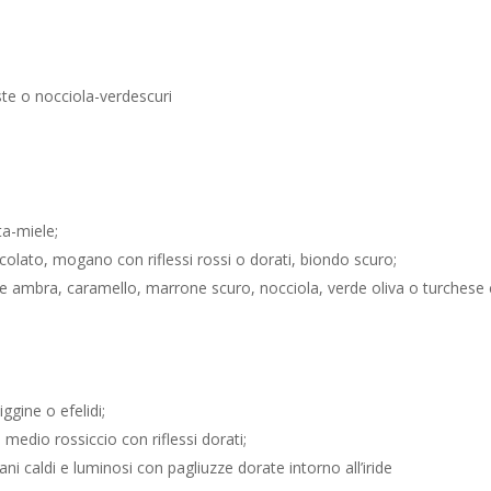
este o nocciola-verdescuri
ta-miele;
colato, mogano con riflessi rossi o dorati, biondo scuro;
ide ambra, caramello, marrone scuro, nocciola, verde oliva o turchese
ggine o efelidi;
medio rossiccio con riflessi dorati;
ani caldi e luminosi con pagliuzze dorate intorno all’iride