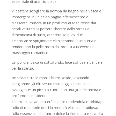
essenziale di arancio dolce.
Vi basterà sciogliere la bomba da bagno nella vasca e
immergervi in un caldo bagno effervescente e
rilassante immersi in un profumo di rose rosse dai
petali vellutati; vi potrete liberare dallo stress e
dimenticarvi di tutto, ci sarete solo voi due.
Le sostanze sprigionate elimineranno le impurità e
renderanno la pelle morbida, pronta a ricevere un
massaggio romantico.
Un po’ di musica di sottofondo, luce soffusa e candele
per la stanza.
Riscaldate tra le mani il burro solido, lasciando
sprigionare gli olii per un massaggio sensuale e
avvolgente: un piccolo cuore con una grande anima e
profumo di desiderio.
Il burro di cacao idraterà la pelle rendendola morbida;
l’olio di mandorle dolci la renderà elastica e radiosa;
l’olio essenziale di arancio dolce la illuminerà e favorirà